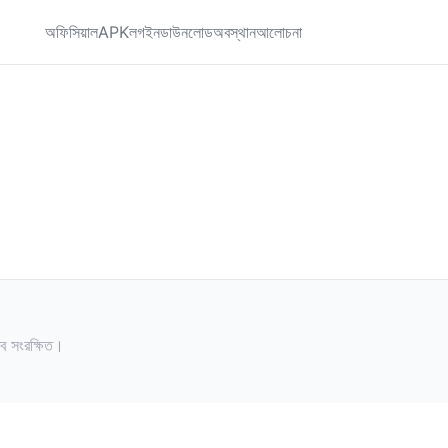
অফিসিয়াল
APK
লগইন
ডাউনলোড
অবস্থান
আলোচনা
সংরক্ষিত।