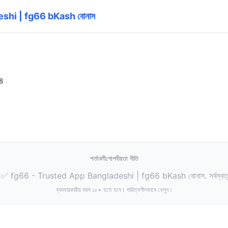
shi | fg66 bKash বোনাস
8
শর্তাবলী
গোপনীয়তা নীতি
 fg66 - Trusted App Bangladeshi | fg66 bKash বোনাস. সর্বস্বত্ব 
ব্যবহারকারীর বয়স ১৮+ হতে হবে। দায়িত্বশীলভাবে খেলুন।