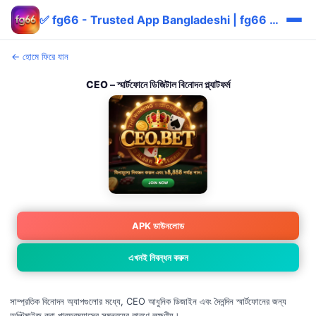
✅ fg66 - Trusted App Bangladeshi | fg66 bKash বোনাস
← হোমে ফিরে যান
CEO – স্মার্টফোনে ডিজিটাল বিনোদন প্ল্যাটফর্ম
APK ডাউনলোড
এখনই নিবন্ধন করুন
সাম্প্রতিক বিনোদন অ্যাপগুলোর মধ্যে, CEO আধুনিক ডিজাইন এবং দৈনন্দিন স্মার্টফোনের জন্য
অপ্টিমাইজ করা পারফরম্যান্সের সমন্বয়ের কারণে লক্ষণীয়।