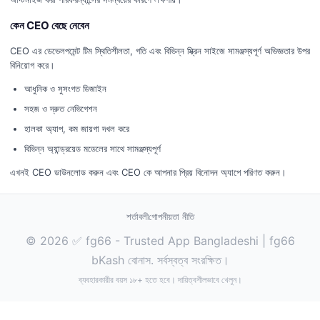
কেন CEO বেছে নেবেন
CEO এর ডেভেলপমেন্ট টিম স্থিতিশীলতা, গতি এবং বিভিন্ন স্ক্রিন সাইজে সামঞ্জস্যপূর্ণ অভিজ্ঞতার উপর
বিনিয়োগ করে।
আধুনিক ও সুসংগত ডিজাইন
সহজ ও দ্রুত নেভিগেশন
হালকা অ্যাপ, কম জায়গা দখল করে
বিভিন্ন অ্যান্ড্রয়েড মডেলের সাথে সামঞ্জস্যপূর্ণ
এখনই CEO ডাউনলোড করুন এবং CEO কে আপনার প্রিয় বিনোদন অ্যাপে পরিণত করুন।
শর্তাবলী
গোপনীয়তা নীতি
© 2026 ✅ fg66 - Trusted App Bangladeshi | fg66
bKash বোনাস. সর্বস্বত্ব সংরক্ষিত।
ব্যবহারকারীর বয়স ১৮+ হতে হবে। দায়িত্বশীলভাবে খেলুন।